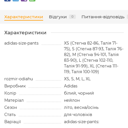
Характеристики
Відгуки
Питання-відповідь
0
Характеристики
adidas-size-pants
XS (Стегна 82-86, Талія 71-
75), S (Стегна 87-93, Талія 76-
82), M (Стегна 94-101, Талія
83-90), L (Стегна 102-110,
Талія 91-99), XL (Стегна 111-
119, Талія 100-109)
rozmir-odiahu
XS, S, M, L, XL
Виробник
Adidas
Колір
білий, чорний
Матеріал
нейлон
Сезон
літо, весна/осінь
Стать
для чоловіків
Варіації
adidas-size-pants: