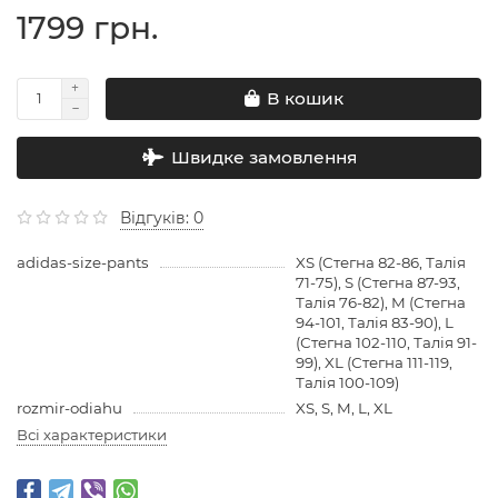
1799 грн.
В кошик
Швидке замовлення
Відгуків: 0
adidas-size-pants
XS (Стегна 82-86, Талія
71-75), S (Стегна 87-93,
Талія 76-82), M (Стегна
94-101, Талія 83-90), L
(Стегна 102-110, Талія 91-
99), XL (Стегна 111-119,
Талія 100-109)
rozmir-odiahu
XS, S, M, L, XL
Всі характеристики