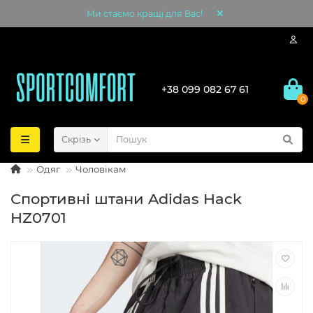
Ми стаємо кращі для Вас!
+38 099 082 67 61
0
Скрізь
Одяг
Чоловікам
Спортивні штани Adidas Hack
HZ0701