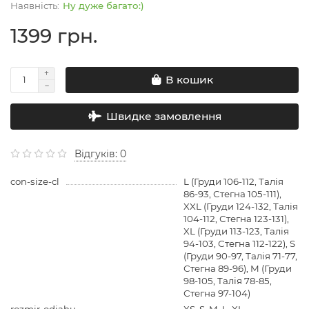
Ну дуже багато:)
1399 грн.
В кошик
Швидке замовлення
Відгуків: 0
con-size-cl
L (Груди 106-112, Талія
86-93, Стегна 105-111),
XXL (Груди 124-132, Талія
104-112, Стегна 123-131),
XL (Груди 113-123, Талія
94-103, Стегна 112-122), S
(Груди 90-97, Талія 71-77,
Стегна 89-96), M (Груди
98-105, Талія 78-85,
Стегна 97-104)
rozmir-odiahu
XS, S, M, L, XL