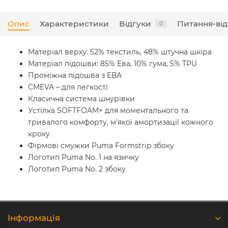
Опис
Характеристики
Відгуки
Питання-від
0
Матеріал верху: 52% текстиль, 48% штучна шкіра
Матеріал підошви: 85% Ева, 10% гума, 5% TPU
Проміжна підошва з ЕВА
CMEVA – для легкості
Класична система шнурівки
Устілка SOFTFOAM+ для моментального та
тривалого комфорту, м'якої амортизації кожного
кроку
Фірмові смужки Puma Formstrip збоку
Логотип Puma No. 1 на язичку
Логотип Puma No. 2 збоку
Iнформація