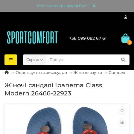
Ми стаємо кращі для Вас!
+38 099 082 67 61
0
Скрізь
Одяг, взуття та аксесуари
Жіноче взуття
Сандалі
Жіночі сандалі Ipanema Class
Modern 26466-22923