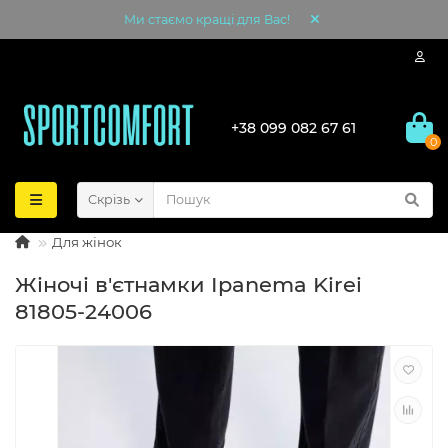
Ми стаємо кращі для Вас!
+38 099 082 67 61
0
Скрізь
Для жінок
Жіночі в'єтнамки Ipanema Kirei
81805-24006