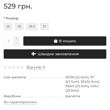
529 грн.
* Розмір:
35
36
36.5
37
В кошик
Швидке замовлення
Відгуків: 0
size-ipanema
35/36 (22.5cm), 37
(23.5cm), 38 (24.3cm),
39/40 (25.3cm), 41/42
(26.5cm)
Виробник
Ipanema
Всі характеристики